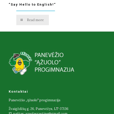
“Say Hello to English!“
Read more
Kontaktai
Panevėžio „Ąžuolo" progimnazija
Žvaigždžių g. 26, Panevėžys, LT-37136
El. paštas:
azuolasrastine@gmail.com