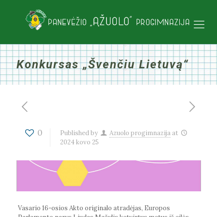
Konkursas „Švenčiu Lietuvą“
0
Published by
Azuolo progimnazija
at
2024 kovo 25
Vasario 16-osios Akto originalo atradėjas, Europos