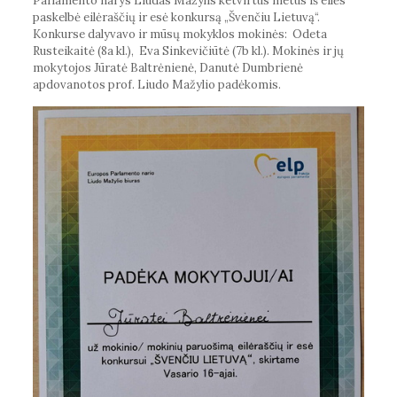
Parlamento narys Liudas Mažylis ketvirtus metus iš eilės
paskelbė eilėraščių ir esė konkursą „Švenčiu Lietuvą“.
Konkurse dalyvavo ir mūsų mokyklos mokinės: Odeta
Rusteikaitė (8a kl.), Eva Sinkevičiūtė (7b kl.). Mokinės ir jų
mokytojos Jūratė Baltrėnienė, Danutė Dumbrienė
apdovanotos prof. Liudo Mažylio padėkomis.